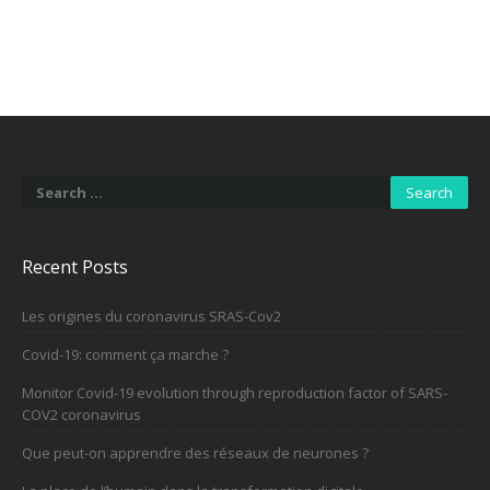
Search
for:
Recent Posts
Les origines du coronavirus SRAS-Cov2
Covid-19: comment ça marche ?
Monitor Covid-19 evolution through reproduction factor of SARS-
COV2 coronavirus
Que peut-on apprendre des réseaux de neurones ?