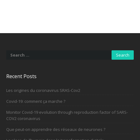
Search
for:
Recent Posts
Les origines du coronavirus SRAS-Cov2
Covid-19: comment ça marche ?
Monitor Covid-19 evolution through reproduction factor of SARS-
COV2 coronavirus
Que peut-on apprendre des réseaux de neurones ?